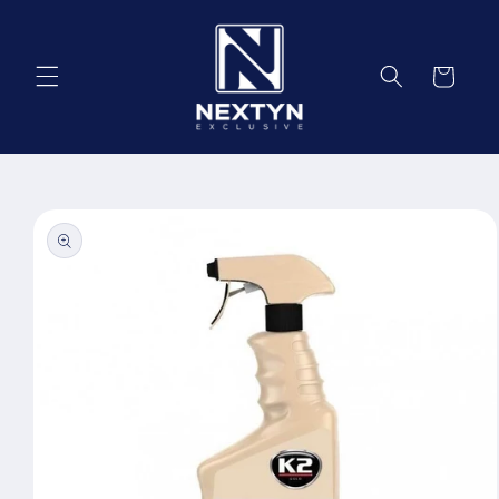
Salt la
conținut
Coș
Salt la
informațiile
despre
produs