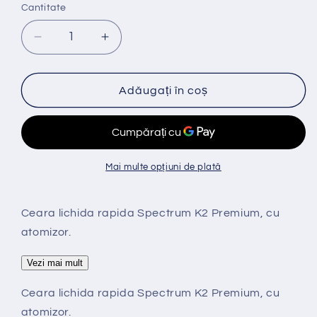
Cantitate
Reduceți
Creșteți
cantitatea
cantitatea
pentru
pentru
Ceara
Ceara
Adăugați în coș
lichida
lichida
auto
auto
premium
premium
cu
cu
atomizor
atomizor
Mai multe opțiuni de plată
SPECTRUM
SPECTRUM
K2
K2
700ml
700ml
Ceara lichida rapida Spectrum K2 Premium, cu
atomizor.
Vezi mai mult
Ceara lichida rapida Spectrum K2 Premium, cu
atomizor.