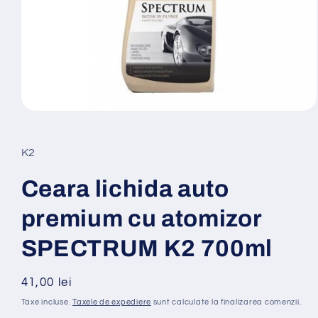
Deschide
conținutul
media
1
K2
într-
o
fereastră
Ceara lichida auto
modală
premium cu atomizor
SPECTRUM K2 700ml
Preț
41,00 lei
obișnuit
Taxe incluse.
Taxele de expediere
sunt calculate la finalizarea comenzii.