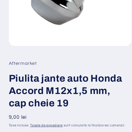
Deschide
conținutul
media
1
Aftermarket
într-
o
fereastră
Piulita jante auto Honda
modală
Accord M12x1,5 mm,
cap cheie 19
Preț
9,00 lei
obișnuit
Taxe incluse.
Taxele de expediere
sunt calculate la finalizarea comenzii.