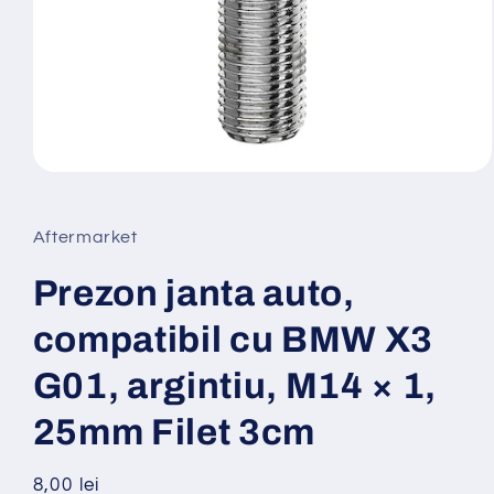
Deschide
conținutul
media
1
Aftermarket
într-
o
fereastră
Prezon janta auto,
modală
compatibil cu BMW X3
G01, argintiu, M14 × 1,
25mm Filet 3cm
Preț
8,00 lei