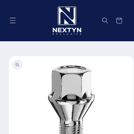
Salt la
conținut
Coș
Salt la
informațiile
despre
produs