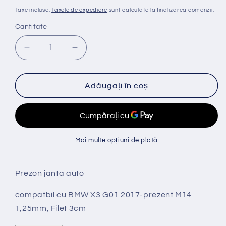
obișnuit
Taxe incluse.
Taxele de expediere
sunt calculate la finalizarea comenzii.
Cantitate
Reduceți
Creșteți
cantitatea
cantitatea
pentru
pentru
Prezon
Prezon
Adăugați în coș
janta
janta
auto,
auto,
compatibil
compatibil
cu
cu
BMW
BMW
Mai multe opțiuni de plată
X3
X3
G01,
G01,
argintiu,
argintiu,
Prezon janta auto
M14
M14
compatbil cu BMW X3 G01 2017-prezent M14
×
×
1,
1,
1,25mm, Filet 3cm
25mm
25mm