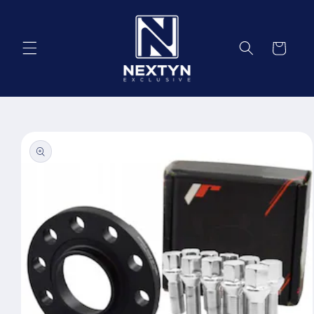
Salt la
conținut
Coș
Salt la
informațiile
despre
produs