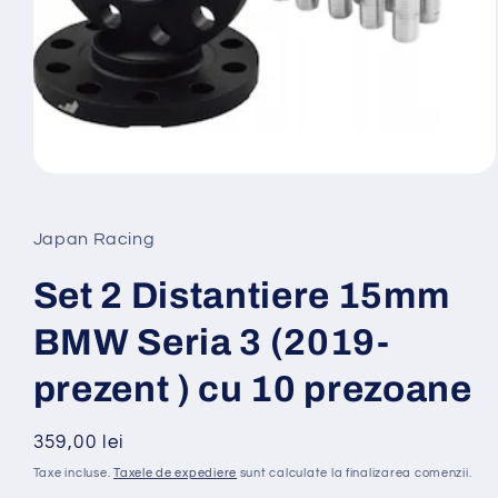
Deschide
conținutul
media
1
Japan Racing
într-
o
fereastră
Set 2 Distantiere 15mm
modală
BMW Seria 3 (2019-
prezent ) cu 10 prezoane
Preț
359,00 lei
obișnuit
Taxe incluse.
Taxele de expediere
sunt calculate la finalizarea comenzii.