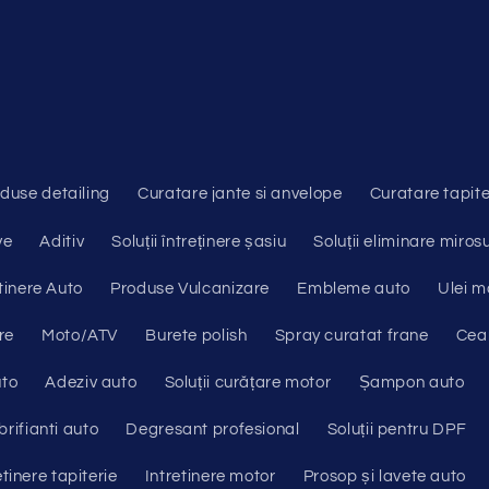
duse detailing
Curatare jante si anvelope
Curatare tapite
ve
Aditiv
Soluții întreținere șasiu
Soluții eliminare mirosu
tinere Auto
Produse Vulcanizare
Embleme auto
Ulei m
re
Moto/ATV
Burete polish
Spray curatat frane
Cear
uto
Adeziv auto
Soluții curățare motor
Șampon auto
brifianti auto
Degresant profesional
Soluții pentru DPF
etinere tapiterie
Intretinere motor
Prosop și lavete auto