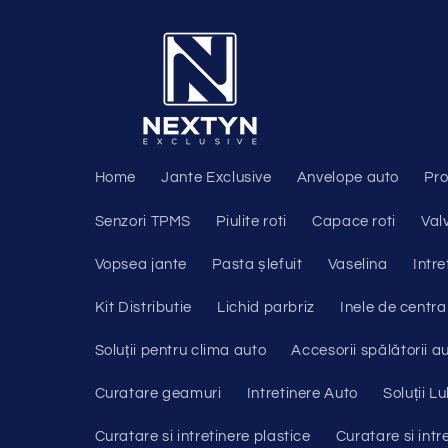
Salt la
conținut
Home
Jante Exclusive
Anvelope auto
Pro
Senzori TPMS
Piulite roti
Capace roti
Val
Vopsea jante
Pasta șlefuit
Vaselina
Intre
Kit Distributie
Lichid parbriz
Inele de centra
Soluții pentru clima auto
Accesorii spălătorii a
Curatare geamuri
Intretinere Auto
Soluții Lu
Curatare si intretinere plastice
Curatare si intr