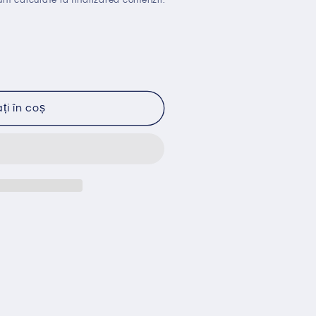
nt calculate la finalizarea comenzii.
i în coș