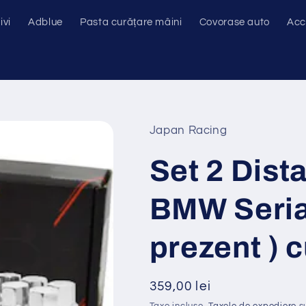
ivi
Adblue
Pasta curățare mâini
Covorase auto
Acc
Japan Racing
Set 2 Dist
BMW Seria
prezent ) 
Preț
359,00 lei
obișnuit