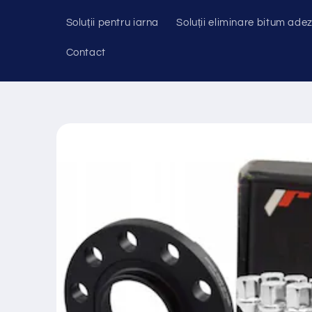
Soluții pentru iarna
Soluții eliminare bitum adez
Contact
Salt la
informațiile
despre
produs