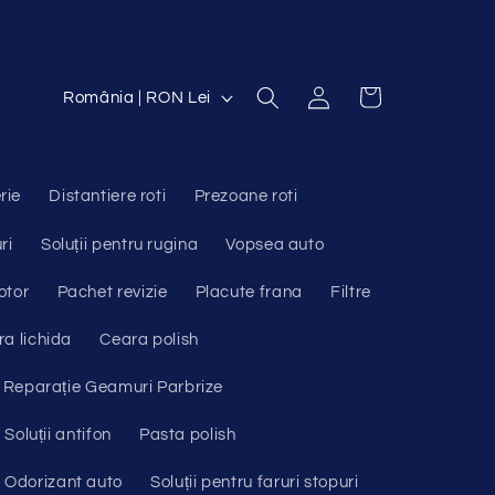
Conectați-
Ț
Coș
România | RON Lei
vă
a
r
ă
rie
Distantiere roti
Prezoane roti
/
ri
Soluții pentru rugina
Vopsea auto
R
otor
Pachet revizie
Placute frana
Filtre
e
a lichida
Ceara polish
g
i
Reparație Geamuri Parbrize
u
Soluții antifon
Pasta polish
n
Odorizant auto
Soluții pentru faruri stopuri
e