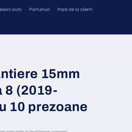
esorii auto
Parfumuri
Poze de la clienti
antiere 15mm
 8 (2019-
cu 10 prezoane