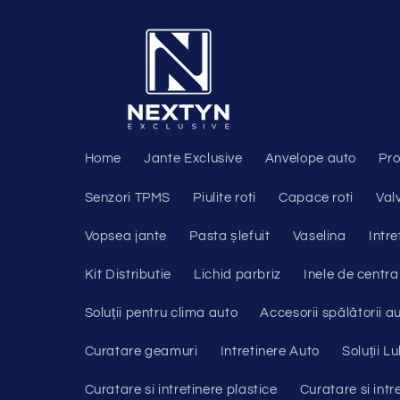
Salt la
conținut
Home
Jante Exclusive
Anvelope auto
Pro
Senzori TPMS
Piulite roti
Capace roti
Val
Vopsea jante
Pasta șlefuit
Vaselina
Intre
Kit Distributie
Lichid parbriz
Inele de centra
Soluții pentru clima auto
Accesorii spălătorii a
Curatare geamuri
Intretinere Auto
Soluții Lu
Curatare si intretinere plastice
Curatare si intr