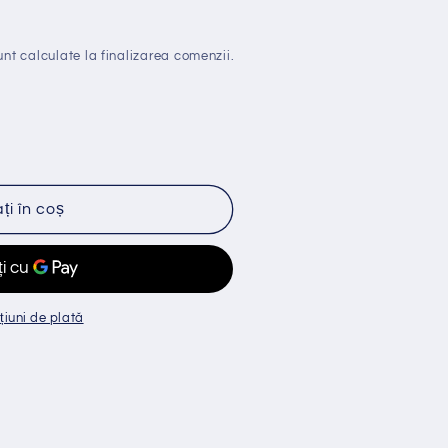
nt calculate la finalizarea comenzii.
i în coș
țiuni de plată