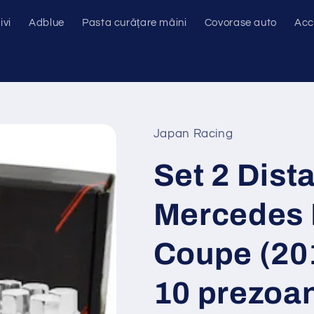
ivi
Adblue
Pasta curățare mâini
Covorase auto
Acc
Japan Racing
Set 2 Dist
Mercedes
Coupe (201
10 prezoa