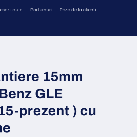
esorii auto
Parfumuri
Poze de la clienti
antiere 15mm
 Benz GLE
5-prezent ) cu
ne