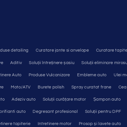
duse detailing
Curatare jante si anvelope
Curatare tapite
ve
Aditiv
Soluții întreținere șasiu
Soluții eliminare mirosu
tinere Auto
Produse Vulcanizare
Embleme auto
Ulei m
re
Moto/ATV
Burete polish
Spray curatat frane
Cear
uto
Adeziv auto
Soluții curățare motor
Șampon auto
brifianti auto
Degresant profesional
Soluții pentru DPF
etinere tapiterie
Intretinere motor
Prosop și lavete auto