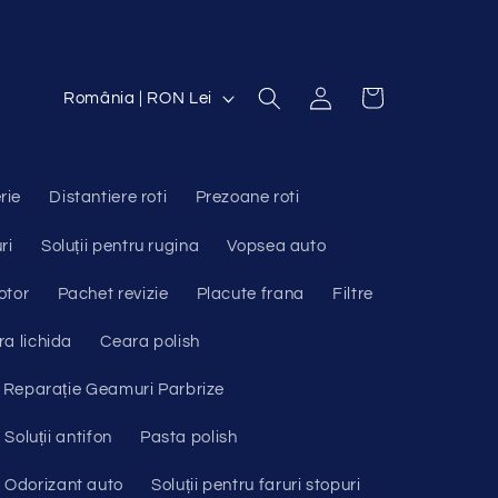
Conectați-
Ț
Coș
România | RON Lei
vă
a
r
ă
rie
Distantiere roti
Prezoane roti
/
ri
Soluții pentru rugina
Vopsea auto
R
otor
Pachet revizie
Placute frana
Filtre
e
a lichida
Ceara polish
g
i
Reparație Geamuri Parbrize
u
Soluții antifon
Pasta polish
n
Odorizant auto
Soluții pentru faruri stopuri
e