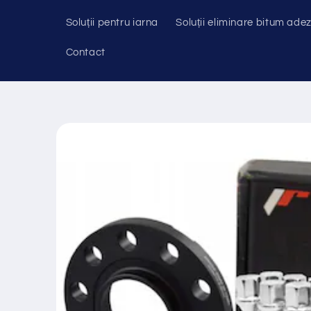
Soluții pentru iarna
Soluții eliminare bitum adez
Contact
Salt la
informațiile
despre
produs