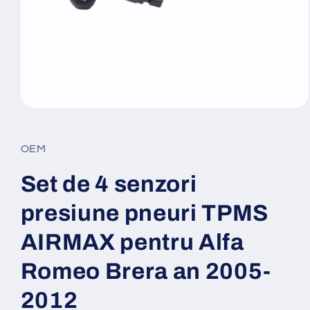
Deschide
conținutul
media
1
OEM
într-
o
fereastră
Set de 4 senzori
modală
presiune pneuri TPMS
AIRMAX pentru Alfa
Romeo Brera an 2005-
2012