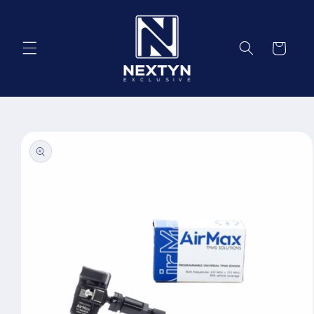
Salt la
conținut
Coș
Salt la
informațiile
despre
produs