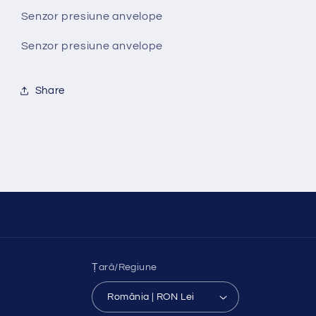
Brera
Brera
Senzor presiune anvelope
an
an
2005-
2005-
Senzor presiune anvelope
2012
2012
Share
Țară/Regiune
România | RON Lei