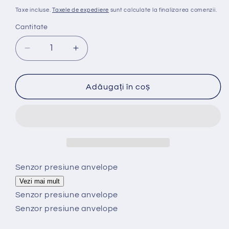
obișnuit
Taxe incluse.
Taxele de expediere
sunt calculate la finalizarea comenzii.
Cantitate
Reduceți
Creșteți
cantitatea
cantitatea
pentru
pentru
Set
Set
Adăugați în coș
de
de
4
4
senzori
senzori
presiune
presiune
pneuri
pneuri
TPMS
TPMS
AIRMAX
AIRMAX
Senzor presiune anvelope
pentru
pentru
Vezi mai mult
Ford
Ford
Senzor presiune anvelope
Focus
Focus
Senzor presiune anvelope
an
an
2012-
2012-