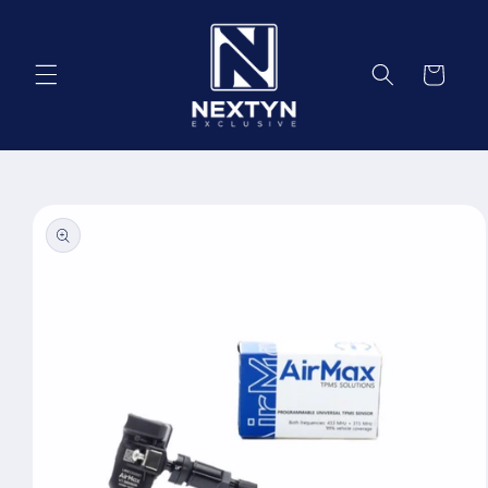
Salt la
conținut
Coș
Salt la
informațiile
despre
produs