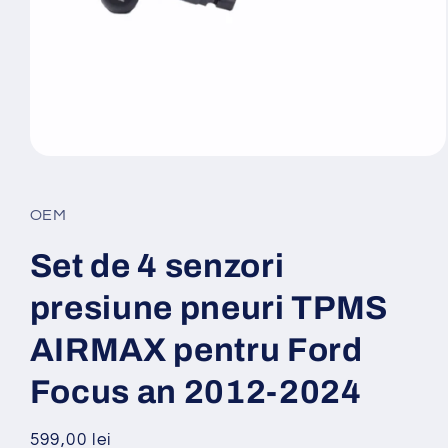
Deschide
conținutul
media
1
OEM
într-
o
fereastră
Set de 4 senzori
modală
presiune pneuri TPMS
AIRMAX pentru Ford
Focus an 2012-2024
Preț
599,00 lei