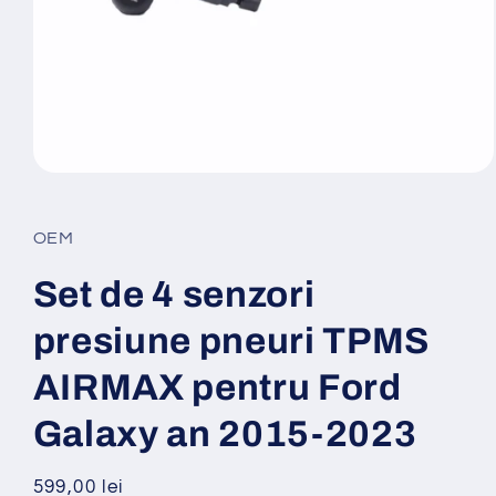
Deschide
conținutul
media
1
OEM
într-
o
fereastră
Set de 4 senzori
modală
presiune pneuri TPMS
AIRMAX pentru Ford
Galaxy an 2015-2023
Preț
599,00 lei