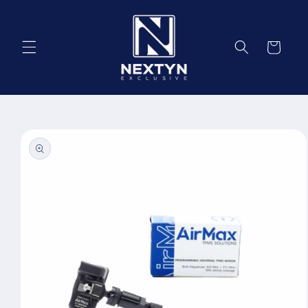
Salt la
conținut
Coș
Salt la
informațiile
despre
produs