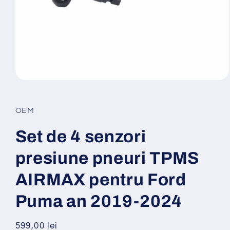
Deschide
conținutul
media
1
OEM
într-
o
fereastră
Set de 4 senzori
modală
presiune pneuri TPMS
AIRMAX pentru Ford
Puma an 2019-2024
Preț
599,00 lei