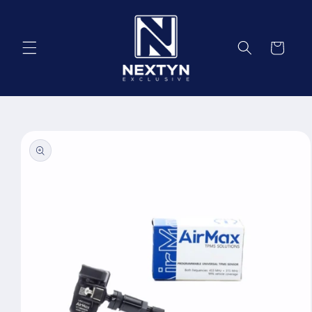
Salt la
conținut
Coș
Salt la
informațiile
despre
produs