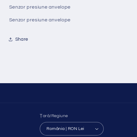
an
an
Senzor presiune anvelope
2012-
2012-
2017
2017
Senzor presiune anvelope
Share
Țară/Regiune
România | RON Lei