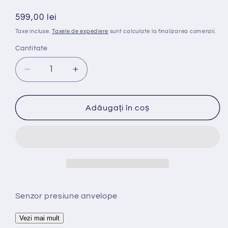
Preț
599,00 lei
obișnuit
Taxe incluse.
Taxele de expediere
sunt calculate la finalizarea comenzii.
Cantitate
Reduceți
Creșteți
cantitatea
cantitatea
pentru
pentru
Set
Set
Adăugați în coș
de
de
4
4
senzori
senzori
presiune
presiune
pneuri
pneuri
TPMS
TPMS
AIRMAX
AIRMAX
pentru
pentru
Senzor presiune anvelope
Mercedes
Mercedes
Vezi mai mult
Sprinter
Sprinter