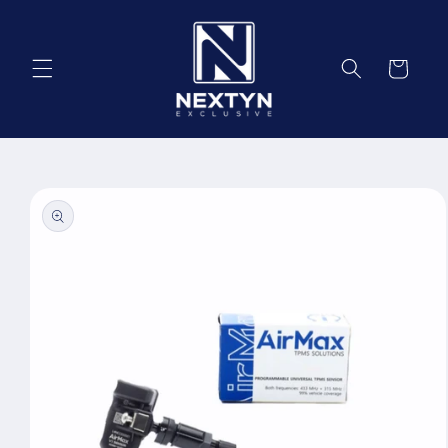
Salt la
conținut
Coș
Salt la
informațiile
despre
produs