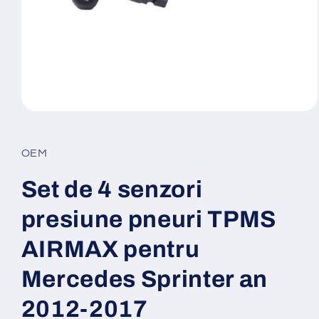
Deschide
conținutul
media
1
OEM
într-
o
fereastră
Set de 4 senzori
modală
presiune pneuri TPMS
AIRMAX pentru
Mercedes Sprinter an
2012-2017