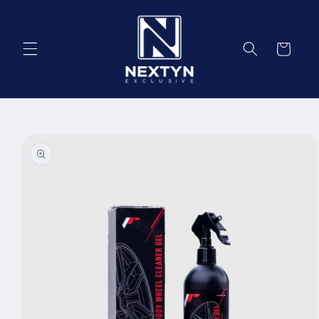
Salt la
conținut
Coș
Salt la
informațiile
despre
produs