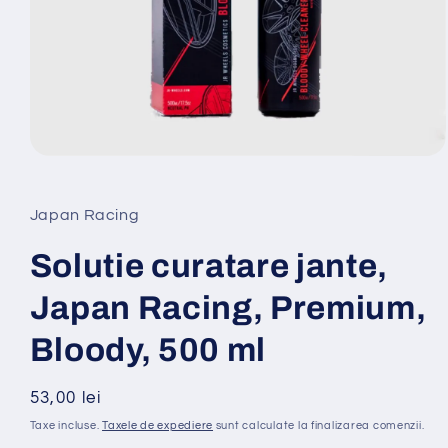
Deschide
conținutul
media
1
Japan Racing
într-
o
fereastră
Solutie curatare jante,
modală
Japan Racing, Premium,
Bloody, 500 ml
Preț
53,00 lei
obișnuit
Taxe incluse.
Taxele de expediere
sunt calculate la finalizarea comenzii.