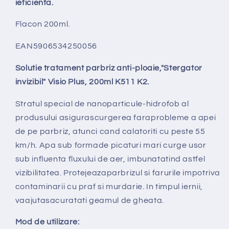
ieficienta.
Flacon 200ml.
EAN5906534250056
Solutie tratament parbriz anti-ploaie,"Stergator
invizibil" Visio Plus, 200ml K511 K2.
Stratul special de nanoparticule-hidrofob al
produsului asigurascurgerea faraprobleme a apei
de pe parbriz, atunci cand calatoriti cu peste 55
km/h. Apa sub formade picaturi mari curge usor
sub influenta fluxului de aer, imbunatatind astfel
vizibilitatea. Protejeazaparbrizul si farurile impotriva
contaminarii cu praf si murdarie. In timpul iernii,
vaajutasacuratati geamul de gheata.
Mod de utilizare: