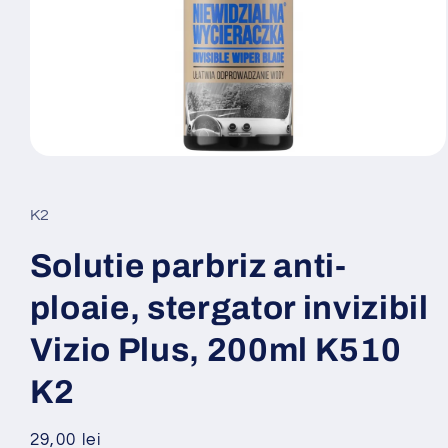
Deschide
conținutul
media
1
K2
într-
o
fereastră
Solutie parbriz anti-
modală
ploaie, stergator invizibil
Vizio Plus, 200ml K510
K2
Preț
29,00 lei