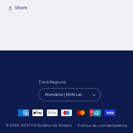
Share
Țară/Regiune
România | RON Lei
Metode
de
plată
© 2026,
NEXTYN
Susținut de Shopify
Politica de confidențialitate