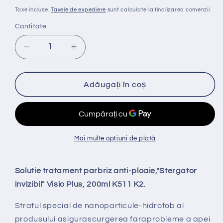
obișnuit
Taxe incluse.
Taxele de expediere
sunt calculate la finalizarea comenzii.
Cantitate
Reduceți
Creșteți
cantitatea
cantitatea
pentru
pentru
Solutie
Solutie
Adăugați în coș
parbriz
parbriz
anti-
anti-
ploaie,
ploaie,
stergator
stergator
invizibil
invizibil
Mai multe opțiuni de plată
Vizio
Vizio
Plus,
Plus,
200ml
200ml
Solutie tratament parbriz anti-ploaie,"Stergator
K510
K510
invizibil" Visio Plus, 200ml K511 K2.
K2
K2
Stratul special de nanoparticule-hidrofob al
produsului asigurascurgerea faraprobleme a apei