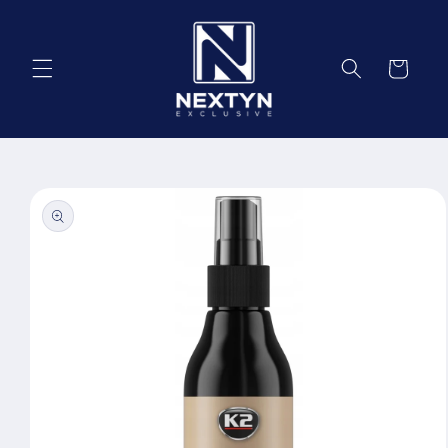
Salt la
conținut
Coș
Salt la
informațiile
despre
produs