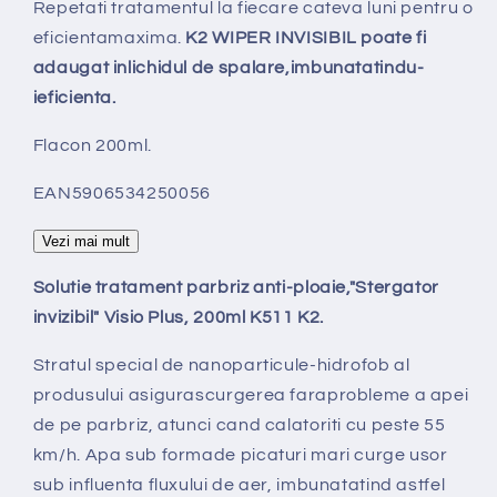
Repetati tratamentul la fiecare cateva luni pentru o
eficientamaxima.
K2 WIPER INVISIBIL poate fi
adaugat inlichidul de spalare,imbunatatindu-
ieficienta.
Flacon 200ml.
EAN5906534250056
Vezi mai mult
Solutie tratament parbriz anti-ploaie,"Stergator
invizibil" Visio Plus, 200ml K511 K2.
Stratul special de nanoparticule-hidrofob al
produsului asigurascurgerea faraprobleme a apei
de pe parbriz, atunci cand calatoriti cu peste 55
km/h. Apa sub formade picaturi mari curge usor
sub influenta fluxului de aer, imbunatatind astfel